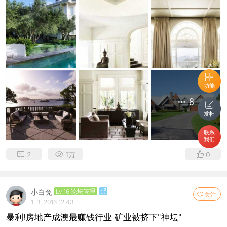
功能
8
发帖
联系
我们
2
1万
0
小白免
Lv.16 论坛管理
关注
1-3-2016 12:43
暴利!房地产成澳最赚钱行业 矿业被挤下"神坛"