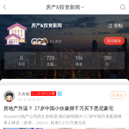
房产&投资新闻
房产&投资新闻
发帖
关注版块
3人关注
0
720
106
380
今日
主题
排名
ID
大灰狠
Lv.20 BBS少将
关注
24-3-2016 10:11
房地产升温？ 27岁中国小伙壕掷千万买下悉尼豪宅
Aqualand地产公司的主管林进(每日邮报图片)27岁中国升龙集团继
承人林进（音译，JinLin）耗资5,250万澳元买