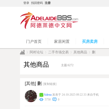
登录
找回密码
注册
门户首页
家居闲置
买房卖房
阿村论坛
二手市场交易
其他商品
删
其他商品
主题:
6272
»
›
›
›
[其他]
删
[复制链接]
Adexu
发表于 24-10-2025 09:22:33
来自手机
5750
0