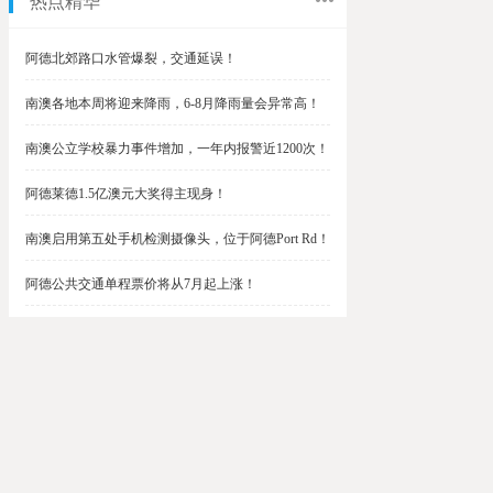
热点精华
阿德北郊路口水管爆裂，交通延误！
南澳各地本周将迎来降雨，6-8月降雨量会异常高！
南澳公立学校暴力事件增加，一年内报警近1200次！
阿德莱德1.5亿澳元大奖得主现身！
南澳启用第五处手机检测摄像头，位于阿德Port Rd！
阿德公共交通单程票价将从7月起上涨！
阿德最便宜私校之一将升级改造，新增150名学生！
$1.5亿彩票中奖者在南澳，快看看是你吗？
南澳Outer Harbor和Gawler铁路线将在周末关闭！
阿德Unley Shopping Centre周二将提供免费汉堡！