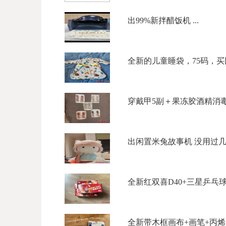
出99%新拌醋饭机 ...
全新的儿童睡袋，75码，买回
穿戴甲5副＋果冻胶酒精消毒纸
出闲置米兔故事机 没用过几次
全新红双喜D40+三星乒乓球｜
全新带木框画布+画笔+丙烯颜料