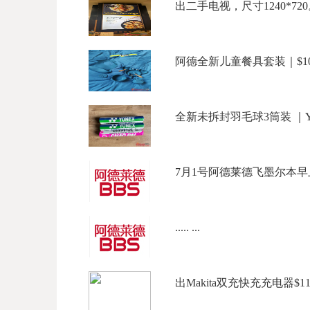
出二手电视，尺寸1240*720。
阿德全新儿童餐具套装｜$10 
全新未拆封羽毛球3筒装 ｜Yonex 
7月1号阿德莱德飞墨尔本早上
..... ...
出Makita双充快充充电器$110出