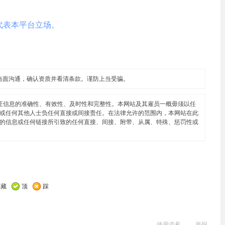
代表本平台立场。
当面沟通，确认资质并看清条款。谨防上当受骗。
证信息的准确性、有效性、及时性和完整性。本网站及其雇员一概毋须以任
或任何其他人士负任何直接或间接责任。在法律允许的范围内，本网站在此
的信息或任何链接所引致的任何直接、间接、附带、从属、特殊、惩罚性或
收藏
顶
踩
使用道具
举报