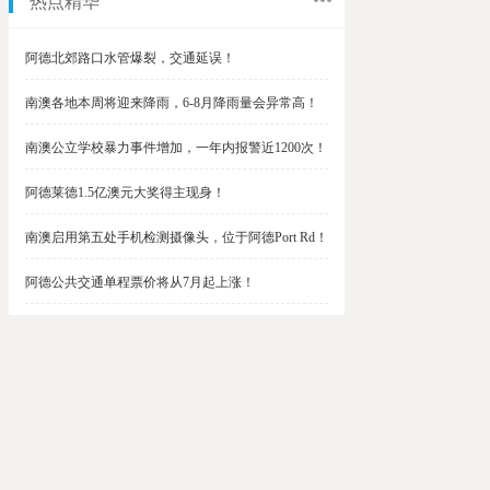
热点精华
阿德北郊路口水管爆裂，交通延误！
南澳各地本周将迎来降雨，6-8月降雨量会异常高！
南澳公立学校暴力事件增加，一年内报警近1200次！
阿德莱德1.5亿澳元大奖得主现身！
南澳启用第五处手机检测摄像头，位于阿德Port Rd！
阿德公共交通单程票价将从7月起上涨！
阿德最便宜私校之一将升级改造，新增150名学生！
$1.5亿彩票中奖者在南澳，快看看是你吗？
南澳Outer Harbor和Gawler铁路线将在周末关闭！
阿德Unley Shopping Centre周二将提供免费汉堡！