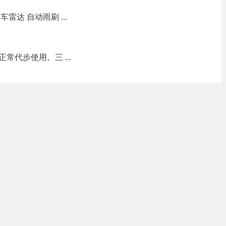
雷达 自动雨刷 ...
常代步使用。三 ...
爱车啦！超适合 ...
 无大事故，动力充 ...
养记录 PPSR干净 ...