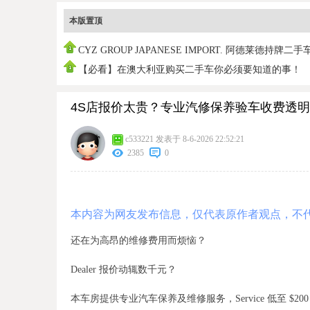
本版置顶
CYZ GROUP JAPANESE IMPORT. 阿德莱德持牌二手
销商
【必看】在澳大利亚购买二手车你必须要知道的事！
4S店报价太贵？专业汽修保养验车收费透明
c533221
发表于 8-6-2026 22:52:21
2385
0
本内容为网友发布信息，仅代表原作者观点，不
还在为高昂的维修费用而烦恼？
Dealer 报价动辄数千元？
本车房提供专业汽车保养及维修服务，
Service 低至 $20