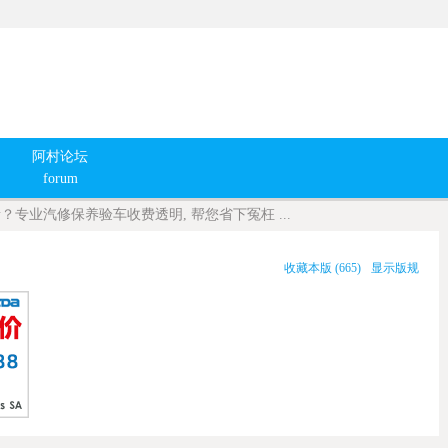
阿村论坛
forum
？专业汽修保养验车收费透明, 帮您省下冤枉 ...
收藏本版
(
665
)
显示版规