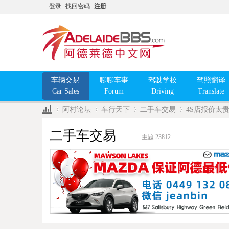
登录
找回密码
注册
车辆交易
聊聊车事
驾驶学校
驾照翻译
Car Sales
Forum
Driving
Translate
阿村论坛
车行天下
二手车交易
4S店报价太贵
二手车交易
主题:
23812
»
›
›
›