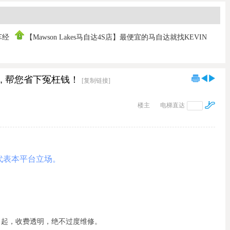
车经
【Mawson Lakes马自达4S店】最便宜的马自达就找KEVIN
FAN！保证
, 帮您省下冤枉钱！
[复制链接]
楼主
电梯直达
代表本平台立场。
0 起
，收费透明，绝不过度维修。