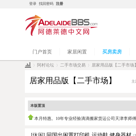
登录
找回密码
注册
门户首页
家居闲置
买房卖房
阿村论坛
二手市场交易
居家用品版【二手市场
居家用品版【二手市场】
主
»
›
›
本版置顶
本月特惠。10年专业经验滴滴搬家货运公司天津李师
0450951978，
[休闲]
回国出闲置打印机 运动鞋 健身器材
[