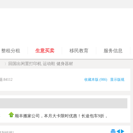
整租分租
生意买卖
移民教育
服务信息
】
回国出闲置打印机 运动鞋 健身器材
题:
84112
收藏本版
(
986
)
显示版规
›
傅
顺丰搬家公司，本月大卡限时优惠！长途包车9折，
0421030103 ，垃
复制链接]