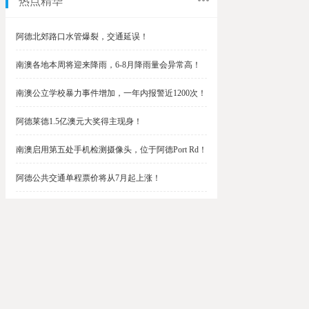
热点精华
阿德北郊路口水管爆裂，交通延误！
南澳各地本周将迎来降雨，6-8月降雨量会异常高！
南澳公立学校暴力事件增加，一年内报警近1200次！
阿德莱德1.5亿澳元大奖得主现身！
南澳启用第五处手机检测摄像头，位于阿德Port Rd！
阿德公共交通单程票价将从7月起上涨！
阿德最便宜私校之一将升级改造，新增150名学生！
$1.5亿彩票中奖者在南澳，快看看是你吗？
南澳Outer Harbor和Gawler铁路线将在周末关闭！
阿德Unley Shopping Centre周二将提供免费汉堡！