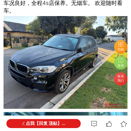
车况良好，全程4s店保养。无烟车。 欢迎随时看
车。
功能
发布
联系
我们
点我【回复 顶贴】...