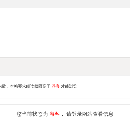
技术移民
学习用品
澳洲院校
专业考试
中小
SkillSelect
Study
University
Examination
兴趣
抱歉，本帖要求阅读权限高于
游客
才能浏览
您当前状态为
游客
， 请登录网站查看信息