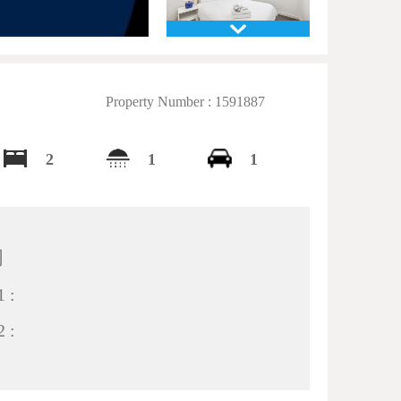
Property Number : 1591887
2
1
1
间
 :
 :