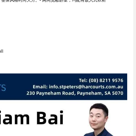
整体风格时尚大方。• 两间宽敞卧室，均配有嵌入式衣柜
ll