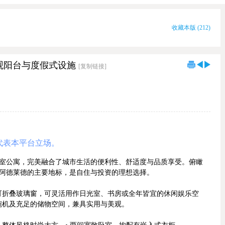
收藏本版
(
212
)
｜景观阳台与度假式设施
[复制链接]
代表本平台立场。
 第11层的两卧室公寓，完美融合了城市生活的便利性、舒适度与品质享受。俯瞰
轻松通达阿德莱德的主要地标，是自住与投资的理想选择。
可折叠玻璃窗，可灵活用作日光室、书房或全年皆宜的休闲娱乐空
碗机及充足的储物空间，兼具实用与美观。