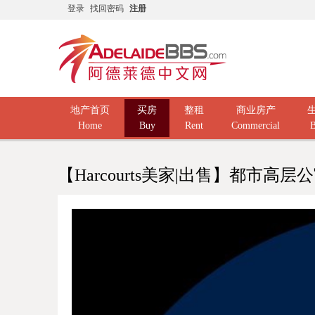
登录
找回密码
注册
地产首页
买房
整租
商业房产
Home
Buy
Rent
Commercial
B
【Harcourts美家|出售】都市高层