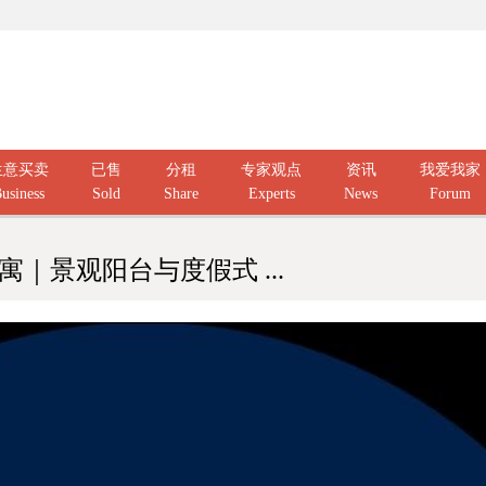
生意买卖
已售
分租
专家观点
资讯
我爱我家
usiness
Sold
Share
Experts
News
Forum
公寓｜景观阳台与度假式 ...