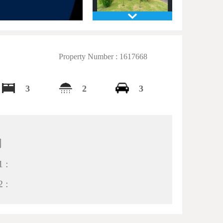
Property Number : 1617668
3
2
3
间
 :
 :