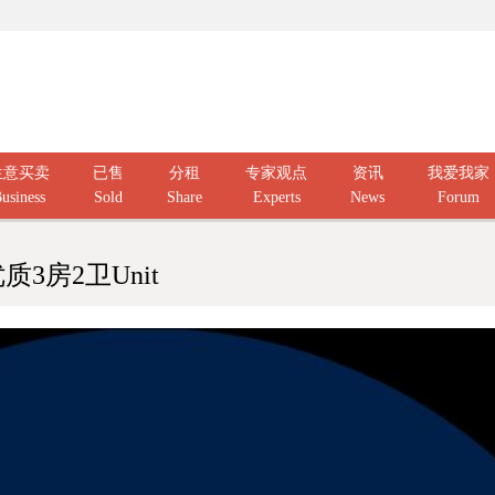
生意买卖
已售
分租
专家观点
资讯
我爱我家
usiness
Sold
Share
Experts
News
Forum
东区优质3房2卫Unit