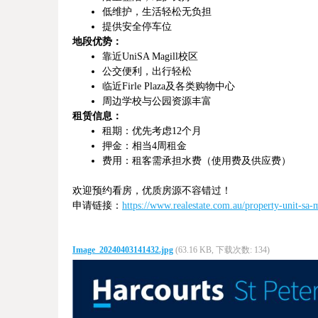
低维护，生活轻松无负担
提供安全停车位
地段优势：
靠近UniSA Magill校区
公交便利，出行轻松
临近Firle Plaza及各类购物中心
周边学校与公园资源丰富
租赁信息：
租期：优先考虑12个月
押金：相当4周租金
费用：租客需承担水费（使用费及供应费）
欢迎预约看房，优质房源不容错过！
申请链接：
https://www.realestate.com.au/property-unit-sa
Image_20240403141432.jpg
(63.16 KB, 下载次数: 134)