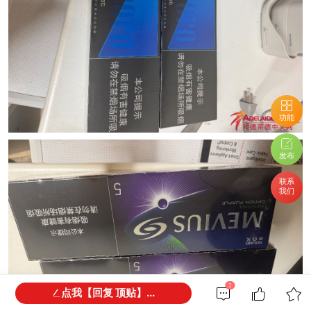
功能
发布
联系
我们
2
点我【回复 顶贴】...