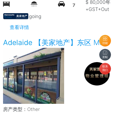
$ 80,000年
7
+GST+Out
going
查看详情
Adelaide
【美家地产】东区 Magill Road 绝佳位置商业物业出租
功能
发帖
联系
我们
房产类型：
Other