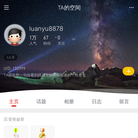
TA的空间
luanyu8878
1万
67
0
人气
粉丝
关注
Lv.8
320
3408
0
1
1
主题
回复
日志
相册
好友
UID: 150999
TA还在想一句你看到就感觉能炸裂地表的个性签名
67
0
0
1万
6520
粉丝
关注
说说
人气
积分
主页
话题
相册
日志
留言
荣誉勋章