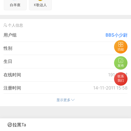
白羊座
K歌达人
个人信息
用户组
BBS小少尉
性别
保密
功能
生日
-
发布
在线时间
1914 小时
联系
我们
注册时间
14-11-2011 15:58
显示更多
最后访问
20-7-2026 20:01
上次活动时间
20-7-2026 20:01
拉黑Ta
上次发表时间
8-7-2026 08:32