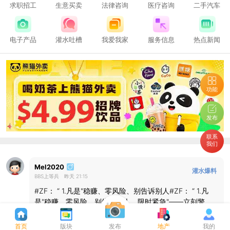
求职招工
生意买卖
法律咨询
医疗咨询
二手汽车
电子产品
灌水吐槽
我爱我家
服务信息
热点新闻
功能
发布
联系
我们
Mel2020
灌水爆料
BBS上等兵
昨天 21:15
#ZF： “ 1.凡是"稳赚、零风险、别告诉别人#ZF： “ 1.凡
是"稳赚、零风险、别告诉别人、限时紧急"——立刻警
觉，这是 Zing 阶段的标准施压模板； 2.真要验证身份，
打电话、开视频，别信文字和一张 AI 能生成的"证件照"；
首页
版块
发布
地产
我的