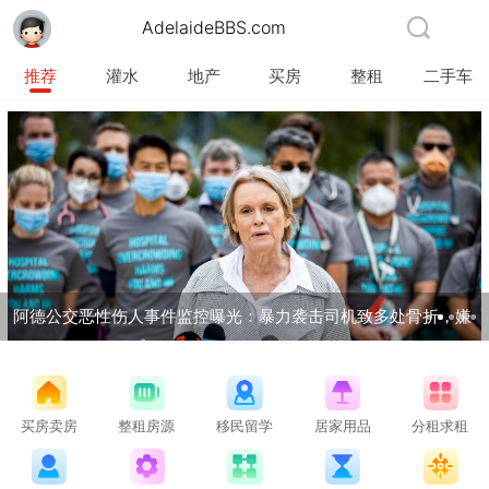
AdelaideBBS.com
推荐
灌水
地产
买房
整租
二手车
阿德公交恶性伤人事件监控曝光：暴力袭击司机致多处骨折，嫌
犯潜逃三年终获刑！
买房卖房
整租房源
移民留学
居家用品
分租求租