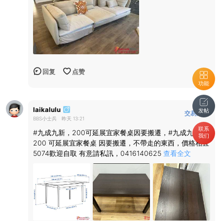
回复
点赞
功能
laikalulu
发帖
交易汇总
BBS小士兵
昨天 13:21
版
联系
#九成九新，200可延展宜家餐桌因要搬遷，#九成九新，
我们
200 可延展宜家餐桌 因要搬遷，不帶走的東西，價格相宜
5074歡迎自取 有意請私訊，0416140625
查看全文