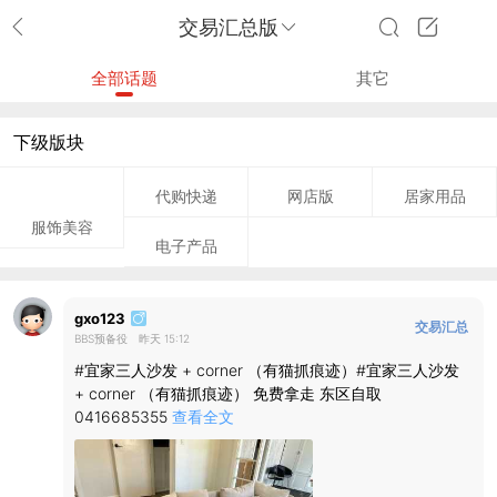
交易汇总版
全部话题
其它
下级版块
代购快递
网店版
居家用品
服饰美容
电子产品
gxo123
交易汇总
BBS预备役
昨天 15:12
版
#宜家三人沙发 + corner （有猫抓痕迹）#宜家三人沙发
+ corner （有猫抓痕迹） 免费拿走 东区自取
0416685355
查看全文