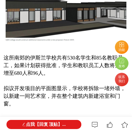
功能
这所南郊的伊斯兰学校共有530名学生和85名教职员
工，如果计划获得批准，学生和教职员工人数将分别
发布
增至680人和96人。
联系
我们
拟议开发项目的平面图显示，学校将拆除一堵外墙，
以新建一间艺术室，并在整个建筑内新建浴室和门
窗。
位于O'Halloran Hill的IQRA Islamic College今年的学费
点我【回复 顶贴】...
增加了22.6%，从2,120澳元增加到2,600澳元。