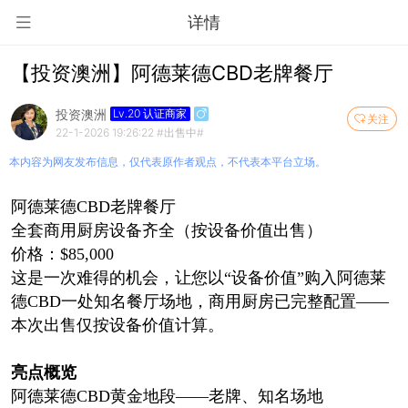
详情
【投资澳洲】阿德莱德CBD老牌餐厅
投资澳洲
Lv.20 认证商家
关注
22-1-2026 19:26:22
#出售中#
本内容为网友发布信息，仅代表原作者观点，不代表本平台立场。
阿德莱德CBD老牌餐厅
全套商用厨房设备齐全（按设备价值出售）
价格：$85,000
这是一次难得的机会，让您以“设备价值”购入阿德莱
德CBD一处知名餐厅场地，商用厨房已完整配置——
本次出售仅按设备价值计算。
亮点概览
阿德莱德CBD黄金地段——老牌、知名场地