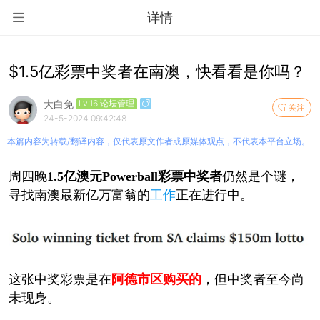
详情
$1.5亿彩票中奖者在南澳，快看看是你吗？
大白免
Lv.16 论坛管理
关注
24-5-2024 09:42:48
本篇内容为转载/翻译内容，仅代表原文作者或原媒体观点，不代表本平台立场。
周四晚
1.5亿澳元Powerball彩票中奖者
仍然是个谜，
寻找南澳最新亿万富翁的
工作
正在进行中。
这张中奖彩票是在
阿德市区购买的
，但中奖者至今尚
未现身。