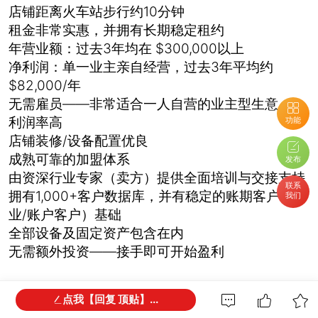
店铺距离火车站步行约10分钟
租金非常实惠，并拥有长期稳定租约
年营业额：过去3年均在 $300,000以上
净利润：单一业主亲自经营，过去3年平均约
$82,000/年
无需雇员——非常适合一人自营的业主型生意
利润率高
功能
店铺装修/设备配置优良
成熟可靠的加盟体系
发布
由资深行业专家（卖方）提供全面培训与交接支持
联系
拥有1,000+客户数据库，并有稳定的账期客户（企
我们
业/账户客户）基础
全部设备及固定资产包含在内
无需额外投资——接手即可开始盈利
点我【回复 顶贴】...
适合人群