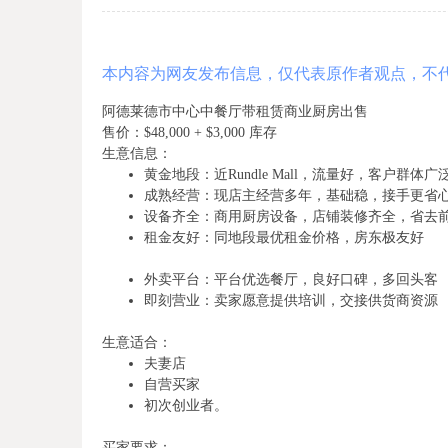
本内容为网友发布信息，仅代表原作者观点，不
阿德莱德市中心中餐厅带租赁商业厨房出售
售价：$48,000 + $3,000 库存
生意信息：
黄金地段：近Rundle Mall，流量好，客户群体广
成熟经营：现店主经营多年，基础稳，接手更省
设备齐全：商用厨房设备，店铺装修齐全，省去
租金友好：同地段最优租金价格，房东极友好
外卖平台：平台优选餐厅，良好口碑，多回头客
即刻营业：卖家愿意提供培训，交接供货商资源
生意适合：
夫妻店
自营买家
初次创业者。
买家要求：