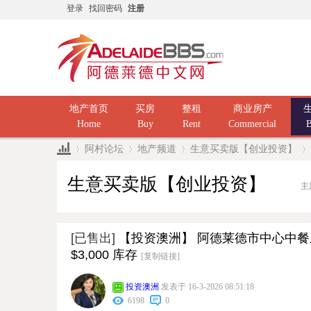
登录
找回密码
注册
地产首页
买房
整租
商业房产
Home
Buy
Rent
Commercial
B
阿村论坛
地产频道
生意买卖版【创业投资】
生意买卖版【创业投资】
主
»
›
›
›
[已售出]
【投资澳洲】 阿德莱德市中心中餐厅带
$3,000 库存
[复制链接]
投资澳洲
发表于 16-3-2026 08:51:18
6198
0