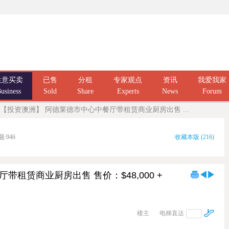
生意买卖
已售
分租
专家观点
资讯
我爱我家
usiness
Sold
Share
Experts
News
Forum
【投资澳洲】 阿德莱德市中心中餐厅带租赁商业厨房出售 ...
题:
946
收藏本版
(
216
)
租赁商业厨房出售 售价：$48,000 +
楼主
电梯直达