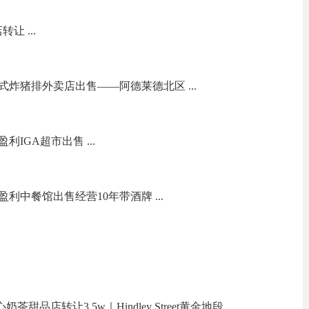
让 ...
炸猪排外卖店出售——阿德莱德北区 ...
IGA超市出售 ...
中餐馆出售经营10年带酒牌 ...
甜品店转让3.5w｜Hindley Street黄金地段 ...