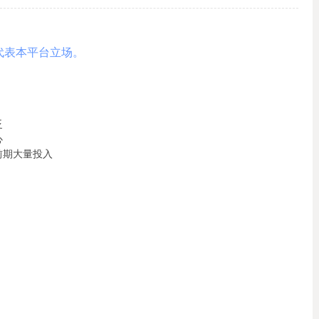
代表本平台立场。
泛
心
前期大量投入