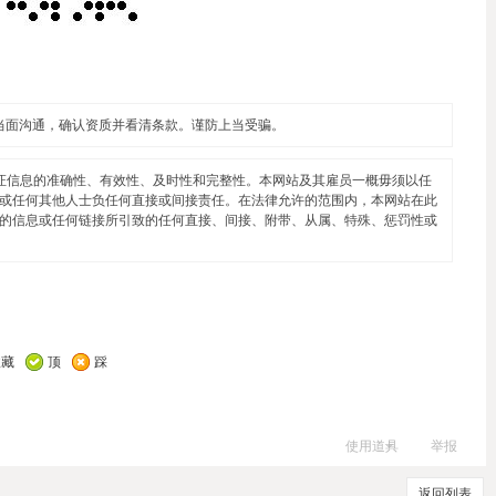
当面沟通，确认资质并看清条款。谨防上当受骗。
证信息的准确性、有效性、及时性和完整性。本网站及其雇员一概毋须以任
或任何其他人士负任何直接或间接责任。在法律允许的范围内，本网站在此
的信息或任何链接所引致的任何直接、间接、附带、从属、特殊、惩罚性或
收藏
顶
踩
使用道具
举报
返回列表