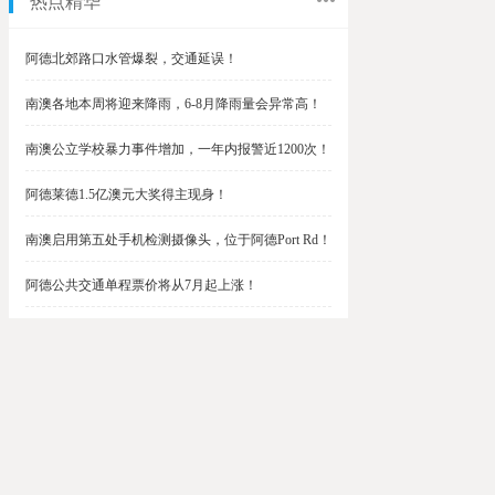
热点精华
阿德北郊路口水管爆裂，交通延误！
南澳各地本周将迎来降雨，6-8月降雨量会异常高！
南澳公立学校暴力事件增加，一年内报警近1200次！
阿德莱德1.5亿澳元大奖得主现身！
南澳启用第五处手机检测摄像头，位于阿德Port Rd！
阿德公共交通单程票价将从7月起上涨！
阿德最便宜私校之一将升级改造，新增150名学生！
$1.5亿彩票中奖者在南澳，快看看是你吗？
南澳Outer Harbor和Gawler铁路线将在周末关闭！
阿德Unley Shopping Centre周二将提供免费汉堡！