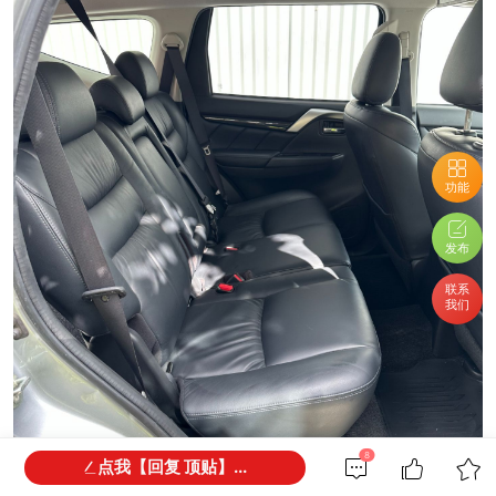
功能
发布
联系
我们
8
点我【回复 顶贴】...