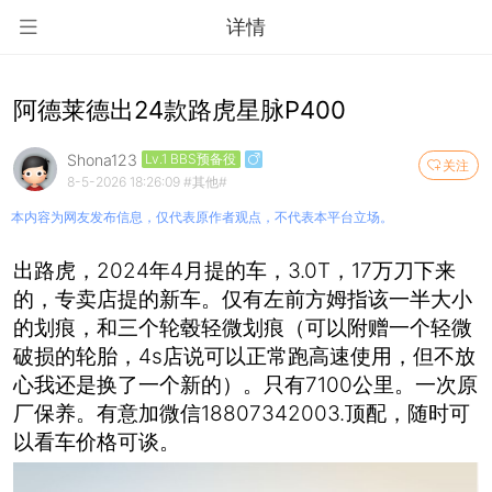
详情
阿德莱德出24款路虎星脉P400
Shona123
Lv.1 BBS预备役
关注
8-5-2026 18:26:09
#其他#
本内容为网友发布信息，仅代表原作者观点，不代表本平台立场。
出路虎，2024年4月提的车，3.0T，17万刀下来
的，专卖店提的新车。仅有左前方姆指该一半大小
的划痕，和三个轮毂轻微划痕（可以附赠一个轻微
破损的轮胎，4s店说可以正常跑高速使用，但不放
心我还是换了一个新的）。只有7100公里。一次原
厂保养。有意加微信18807342003.顶配，随时可
以看车价格可谈。