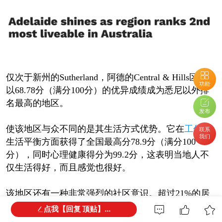
仅次于新州的Sutherland，阿德的Central & Hills区域
功能
以68.78分（满分100分）的优异成绩成为悉尼以外排
名最高的地区。
发布
使该地区与众不同的是其生活方式优势。它在
工作
与
联系
我们
生活平衡方面获得了全国最高分78.9分（满分100
分），同时心理健康得分为99.2分，这表明当地人不
仅生活得好，而且感觉也很好。
该地区还有一种非常强烈的社区意识。超过21%的居
民报告参与志愿服务，反映了高水平的社交联系和参
点我【回复 顶贴】...
与度，这仍然是山区及周边地区生活的特点。