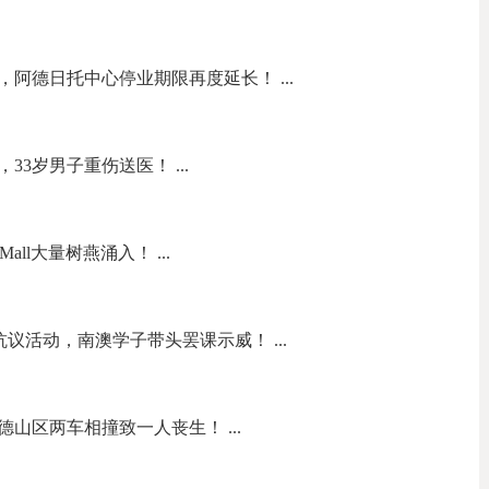
阿德日托中心停业期限再度延长！ ...
3岁男子重伤送医！ ...
all大量树燕涌入！ ...
on抗议活动，南澳学子带头罢课示威！ ...
山区两车相撞致一人丧生！ ...