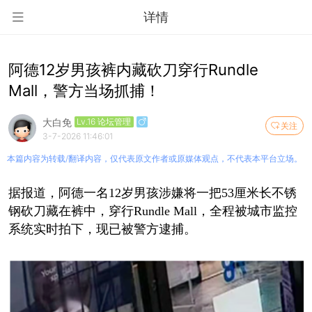
详情
阿德12岁男孩裤内藏砍刀穿行Rundle
Mall，警方当场抓捕！
大白免
Lv.16 论坛管理
关注
3-7-2026 11:46:01
本篇内容为转载/翻译内容，仅代表原文作者或原媒体观点，不代表本平台立场。
据报道，阿德一名12岁男孩涉嫌将一把53厘米长不锈
钢砍刀藏在裤中，穿行Rundle Mall，全程被城市监控
系统实时拍下，现已被警方逮捕。