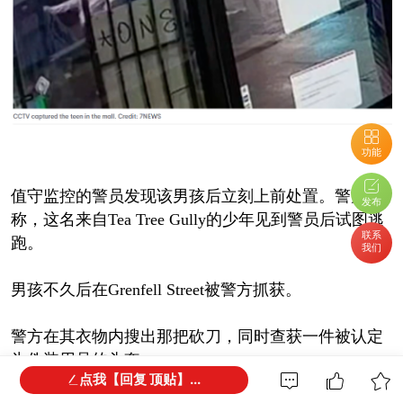
功能
值守监控的警员发现该男孩后立刻上前处置。警方
发布
称，这名来自Tea Tree Gully的少年见到警员后试图逃
联系
跑。
我们
男孩不久后在Grenfell Street被警方抓获。
警方在其衣物内搜出那把砍刀，同时查获一件被认定
为伪装用品的头套。
点我【回复 顶贴】...