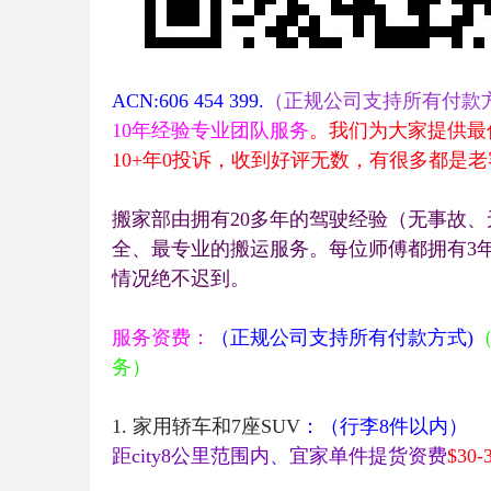
ACN:606 454 399.
（正规公司支持所有付款方
10年经验专业团队服务
。我们为大家提供最
10+
年
0
投诉，收到好评无数，有很多都是老
搬家部由拥有20
多年的驾驶经验（无事故、
全、最专业的搬运服务。每位师傅都拥有
3
情况绝不迟到。
服务资费：
（正规公司支持所有付款方式)
务）
1.
家用轿车和
7座SUV
：
（行李
8
件以内）
距
city8
公里范围内、宜家单件提货资费
$30-