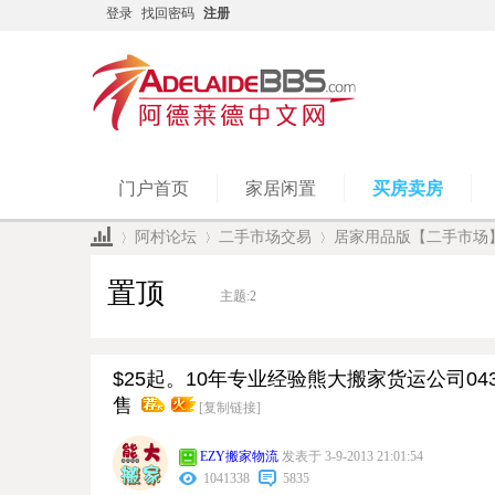
登录
找回密码
注册
门户首页
家居闲置
买房卖房
阿村论坛
二手市场交易
居家用品版【二手市场
置顶
主题:
2
»
›
›
$25起。10年专业经验熊大搬家货运公司04
售
[复制链接]
EZY搬家物流
发表于 3-9-2013 21:01:54
1041338
5835