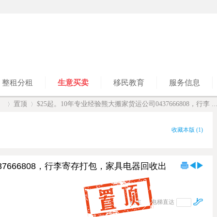
整租分租
生意买卖
移民教育
服务信息
】
置顶
$25起。10年专业经验熊大搬家货运公司0437666808，行李 ..
收藏本版
(
1
)
›
›
37666808，行李寄存打包，家具电器回收出
楼主
电梯直达