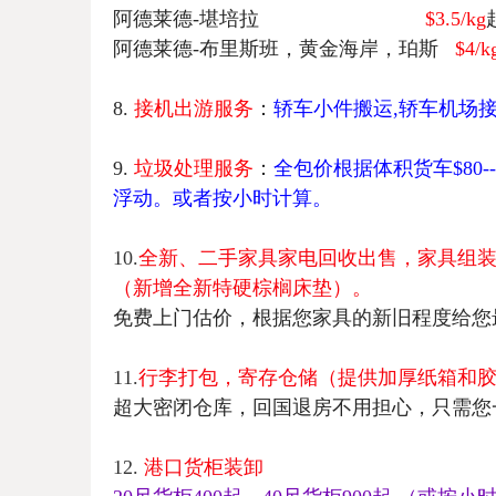
阿德莱德
-
堪培拉
$3.5/kg
阿德莱德
-
布里斯班，黄金海岸，珀斯
$4/k
8.
接机出游服务
：
轿车小件搬运
,
轿车机场
9.
垃圾处理服务
：
全包价根据体积货车
$80-
浮动。或者按小时计算。
10.
全新、二手家具家电回收出售，家具组
（新增全新特硬棕榈床垫）。
免费上门估价，根据您家具的新旧程度给您
11
.
行李打包，寄存仓储（提供加厚纸箱和
超大密闭仓库，回国退房不用担心，只需您
12.
港口货柜装卸