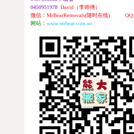
0450951978
David
（李师傅）
微信：MrBearRemovals
(
随时在线
)
QQ:77
网站：
www.mrbear.
com.au