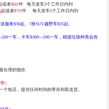
起或者
$60
/
件
每天发车3
个工作日内到
g
起或者
$70
/
件
每天发车5
个工作日内到
接送服务
$30
起。
7座SUV越野车$35起。
--260
一车，卡车$300---500一车，根据垃圾种类会有
装
最合理的报价.
胶带）
一个电话，提供任何时间的寄存和取送货。