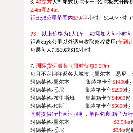
6.
40
立方
大型箱式10吨卡车带
2
吨板式升降
2.4m
宽
2.4m
。
距
city8
公里范围内
$70
/半
小时。$140/小
PS
：
以上价格为
1
人
1
车，如需加人每小时每
距离
city8
公里以外适当收取超程费用
(
车到
每层每人加$10或$10
/
小时。
7.
洲际货运服务（限时优惠9.5折）
每月不定期往返各大城市（墨尔本，悉尼，
阿德莱德
-
墨尔本
集装箱卡车
$1400
起
阿德莱德
-
悉尼
集装箱卡车
$2900
起
阿德莱德
-
布里斯班
集装箱卡车
$4900
起
阿德莱德
-
珀斯
集装箱卡车
$6600
起
同时提供行李直运服务，单件包裹
,
箱子及
阿德莱德
-
墨尔本
$2.5/kg
阿德莱德
-
悉尼
$3/kg
起