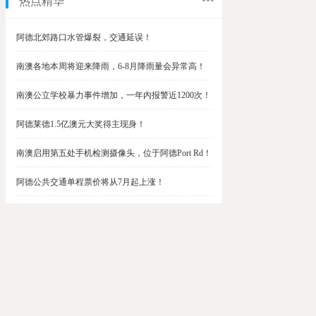
热点精华
阿德北郊路口水管爆裂，交通延误！
南澳各地本周将迎来降雨，6-8月降雨量会异常高！
南澳公立学校暴力事件增加，一年内报警近1200次！
阿德莱德1.5亿澳元大奖得主现身！
南澳启用第五处手机检测摄像头，位于阿德Port Rd！
阿德公共交通单程票价将从7月起上涨！
阿德最便宜私校之一将升级改造，新增150名学生！
$1.5亿彩票中奖者在南澳，快看看是你吗？
南澳Outer Harbor和Gawler铁路线将在周末关闭！
阿德Unley Shopping Centre周二将提供免费汉堡！