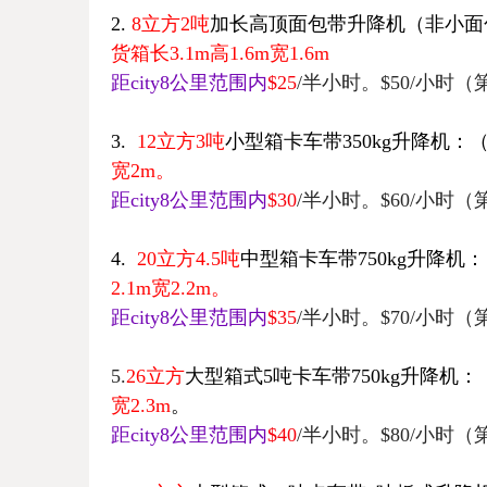
2
.
8立方2吨
加长
高顶面包带升降机（非小面
货箱
长3.1
m
高
1.6m
宽
1.6m
距
city8
公里范围内
$25
/半
小时。$50/小时
3.
12
立方3吨
小型箱卡车带350kg升降机：
宽2
m
。
距
city8
公里范围内
$30
/半
小时。$60/小时
4.
20
立方4.5吨
中型箱卡车带750kg升降机：
2.1m
宽
2.2m
。
距
city8
公里范围内
$35
/半
小时。$70/小时
5.
26
立方
大型箱式5吨卡车带750kg
升降机：
宽
2.3m
。
距
city8
公里范围内
$40
/半
小时。$80/小时