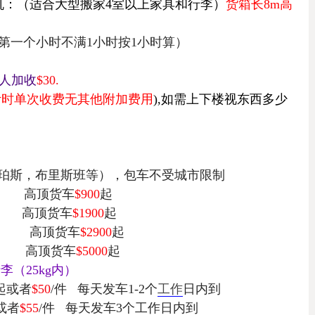
机：
（适合大型搬家
4
室以上家具和行李）
货箱长8
m
高
时（第一个小时不满1小时按1小时算）
人加收
$30.
计时
单次收费无其他附加费用
),
如需上下楼视东西多少
珀斯，布里斯班等），包车不受城市限制
高顶货车
$900
起
高顶货车
$1900
起
高顶货车
$2900
起
高顶货车
$5000
起
行李（
25kg
内）
起或者
$50
/
件
每天发车1-2
个
工作
日内到
或者
$55
/
件
每天发车3
个工作日内到