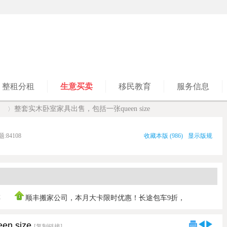
整租分租
生意买卖
移民教育
服务信息
】
整套实木卧室家具出售，包括一张queen size
题:
84108
收藏本版
(
986
)
显示版规
›
傅
顺丰搬家公司，本月大卡限时优惠！长途包车9折，
0421030103 ，垃
 size
[复制链接]