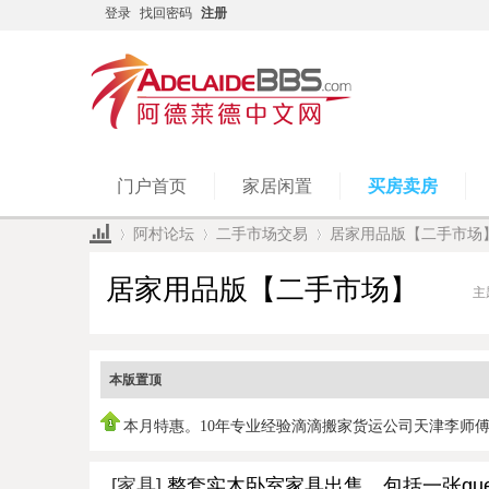
登录
找回密码
注册
门户首页
家居闲置
买房卖房
阿村论坛
二手市场交易
居家用品版【二手市场
居家用品版【二手市场】
主
»
›
›
本版置顶
本月特惠。10年专业经验滴滴搬家货运公司天津李师
0450951978，
[家具]
整套实木卧室家具出售，包括一张queen