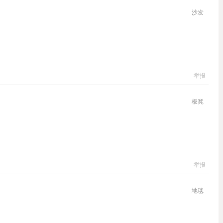
沙发
举报
板凳
举报
地毯