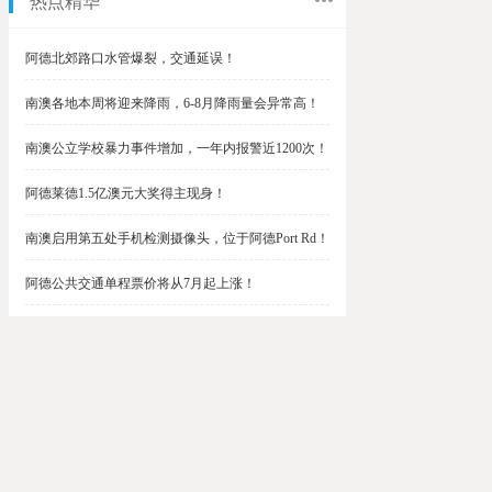
热点精华
阿德北郊路口水管爆裂，交通延误！
南澳各地本周将迎来降雨，6-8月降雨量会异常高！
南澳公立学校暴力事件增加，一年内报警近1200次！
阿德莱德1.5亿澳元大奖得主现身！
南澳启用第五处手机检测摄像头，位于阿德Port Rd！
阿德公共交通单程票价将从7月起上涨！
阿德最便宜私校之一将升级改造，新增150名学生！
$1.5亿彩票中奖者在南澳，快看看是你吗？
南澳Outer Harbor和Gawler铁路线将在周末关闭！
阿德Unley Shopping Centre周二将提供免费汉堡！